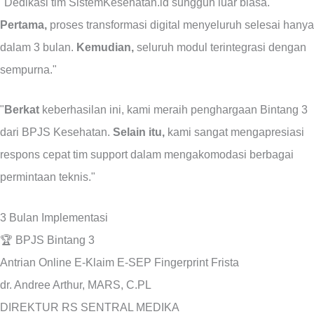
"Dedikasi tim SistemKesehatan.id sungguh luar biasa.
Pertama,
proses transformasi digital menyeluruh selesai hanya
dalam 3 bulan.
Kemudian,
seluruh modul terintegrasi dengan
sempurna."
"
Berkat
keberhasilan ini, kami meraih penghargaan Bintang 3
dari BPJS Kesehatan.
Selain itu,
kami sangat mengapresiasi
respons cepat tim support dalam mengakomodasi berbagai
permintaan teknis."
3 Bulan
Implementasi
🏆
BPJS Bintang 3
Antrian Online
E-Klaim
E-SEP
Fingerprint
Frista
dr. Andree Arthur, MARS, C.PL
DIREKTUR RS SENTRAL MEDIKA