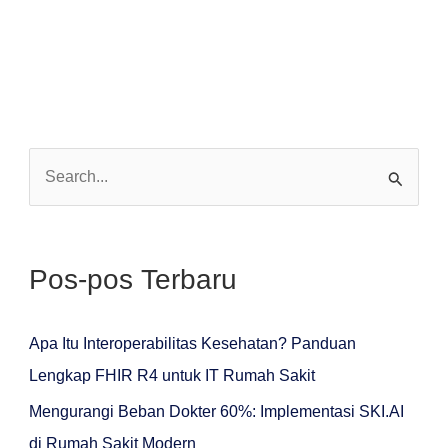
C
a
r
Pos-pos Terbaru
i
u
n
Apa Itu Interoperabilitas Kesehatan? Panduan
t
Lengkap FHIR R4 untuk IT Rumah Sakit
u
Mengurangi Beban Dokter 60%: Implementasi SKI.AI
k
di Rumah Sakit Modern