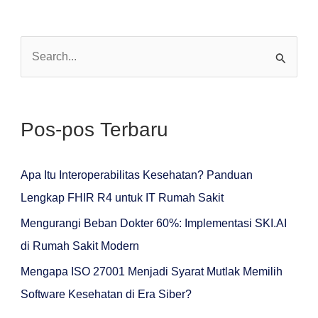
C
a
r
Pos-pos Terbaru
i
u
n
Apa Itu Interoperabilitas Kesehatan? Panduan
t
Lengkap FHIR R4 untuk IT Rumah Sakit
u
Mengurangi Beban Dokter 60%: Implementasi SKI.AI
k
di Rumah Sakit Modern
:
Mengapa ISO 27001 Menjadi Syarat Mutlak Memilih
Software Kesehatan di Era Siber?