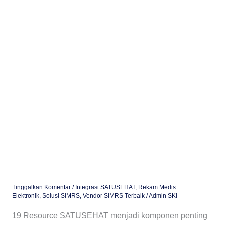
dan
Contoh
Implementasinya
di
SIMRS
Tinggalkan Komentar
/
Integrasi SATUSEHAT
,
Rekam Medis
Elektronik
,
Solusi SIMRS
,
Vendor SIMRS Terbaik
/
Admin SKI
19 Resource SATUSEHAT menjadi komponen penting