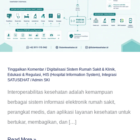
Panduan
Lengkap
FHIR
R4
untuk
IT
Rumah
Tinggalkan Komentar
/
Digitalisasi Sistem Rumah Sakit & Klinik
,
Edukasi & Regulasi
,
HIS (Hospital Information System)
,
Integrasi
Sakit
SATUSEHAT
/
Admin SKI
Interoperabilitas kesehatan adalah kemampuan
berbagai sistem informasi elektronik rumah sakit,
perangkat medis, dan aplikasi layanan kesehatan untuk
bertukar, membagikan, dan […]
Read More »