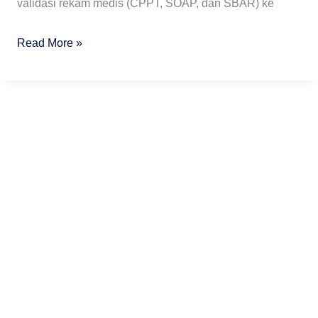
validasi rekam medis (CPPT, SOAP, dan SBAR) ke
Read More »
Solusi
Wajib
RME
&
SATUSEHAT
2026:
Lindungi
Izin
Faskes
Anda