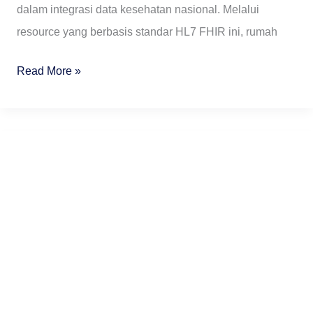
dalam integrasi data kesehatan nasional. Melalui
resource yang berbasis standar HL7 FHIR ini, rumah
Read More »
Kondisi,
Tantangan
&
Masa
Depan
SIMRS
di
Indonesia: