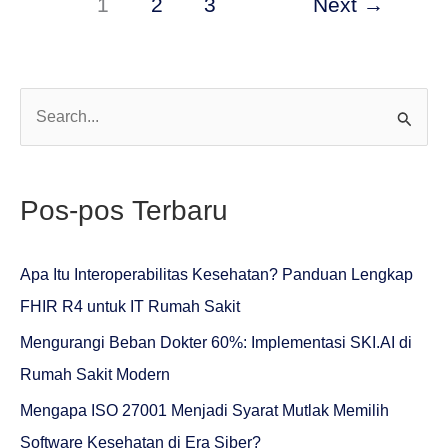
1
2
3
Next
→
C
a
r
Pos-pos Terbaru
i
u
Apa Itu Interoperabilitas Kesehatan? Panduan Lengkap
n
FHIR R4 untuk IT Rumah Sakit
t
Mengurangi Beban Dokter 60%: Implementasi SKI.AI di
u
Rumah Sakit Modern
k
:
Mengapa ISO 27001 Menjadi Syarat Mutlak Memilih
Software Kesehatan di Era Siber?