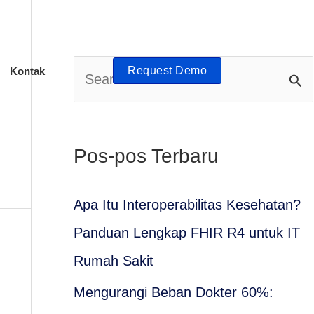
Request Demo
Kontak
C
a
r
Pos-pos Terbaru
i
u
Apa Itu Interoperabilitas Kesehatan?
n
Panduan Lengkap FHIR R4 untuk IT
t
Rumah Sakit
u
Mengurangi Beban Dokter 60%:
k