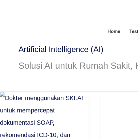
Lewati
ke
konten
Home
Tes
Artificial Intelligence (AI)
Solusi AI untuk Rumah Sakit, K
Mengurangi
Inovasi
Beban
di
Dokter
Dunia
60%:
Kesehatan