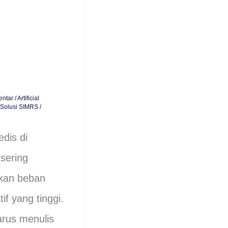
i
entar
/
Artificial
Solusi SIMRS
/
dis di
sering
kan beban
if yang tinggi.
rus menulis