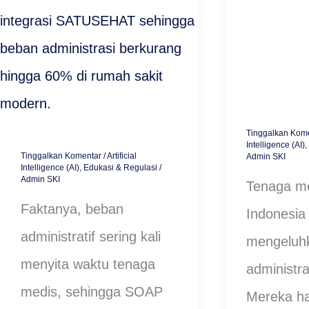
Implementasi
Peran
SKI.AI
AI
di
dalam
Rumah
Digitalisas
Sakit
Rumah
Tinggalkan Kom
Intelligence (AI)
,
Modern
Sakit
Tinggalkan Komentar
/
Artificial
Admin SKI
Intelligence (AI)
,
Edukasi & Regulasi
/
Admin SKI
Tenaga me
Faktanya, beban
Indonesia 
administratif sering kali
mengeluh
menyita waktu tenaga
administrat
medis, sehingga SOAP
Mereka ha