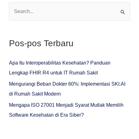
C
a
r
Pos-pos Terbaru
i
u
n
Apa Itu Interoperabilitas Kesehatan? Panduan
t
Lengkap FHIR R4 untuk IT Rumah Sakit
u
Mengurangi Beban Dokter 60%: Implementasi SKI.AI
k
di Rumah Sakit Modern
:
Mengapa ISO 27001 Menjadi Syarat Mutlak Memilih
Software Kesehatan di Era Siber?