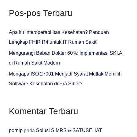
r
Pos-pos Terbaru
i
u
n
Apa Itu Interoperabilitas Kesehatan? Panduan
t
Lengkap FHIR R4 untuk IT Rumah Sakit
u
Mengurangi Beban Dokter 60%: Implementasi SKI.AI
k
di Rumah Sakit Modern
:
Mengapa ISO 27001 Menjadi Syarat Mutlak Memilih
Software Kesehatan di Era Siber?
Komentar Terbaru
pornip
pada
Solusi SIMRS & SATUSEHAT