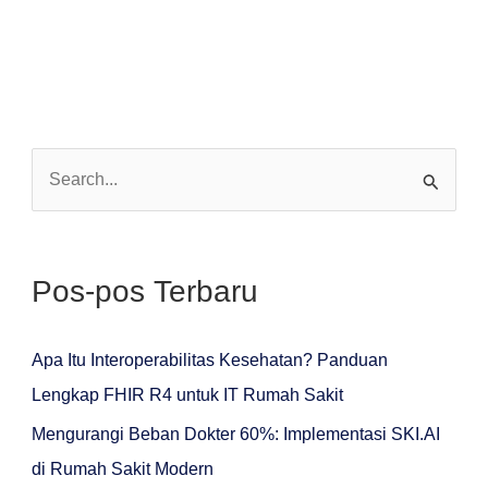
C
a
r
Pos-pos Terbaru
i
u
n
Apa Itu Interoperabilitas Kesehatan? Panduan
t
Lengkap FHIR R4 untuk IT Rumah Sakit
u
Mengurangi Beban Dokter 60%: Implementasi SKI.AI
k
di Rumah Sakit Modern