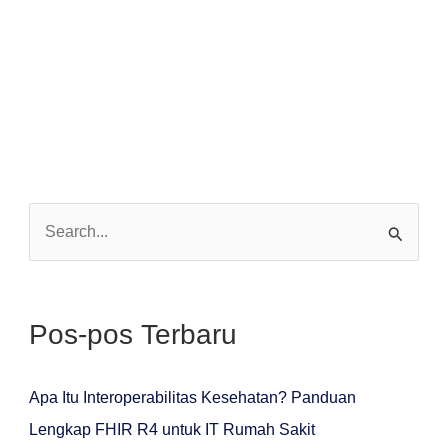
C
a
r
Pos-pos Terbaru
i
u
n
Apa Itu Interoperabilitas Kesehatan? Panduan
t
Lengkap FHIR R4 untuk IT Rumah Sakit