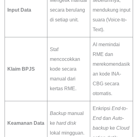
Mengetik manual
sebelumnya,
Input Data
secara berulang
mendukung input
di setiap unit.
suara (Voice-to-
Text).
AI memindai
Staf
RME dan
mencocokkan
merekomendasik
Klaim BPJS
kode secara
an kode INA-
manual dari
CBG secara
kertas RME.
otomatis.
Enkripsi
End-to-
Backup
manual
End
dan
Auto-
Keamanan Data
ke
hard disk
backup
ke
Cloud
lokal mingguan.