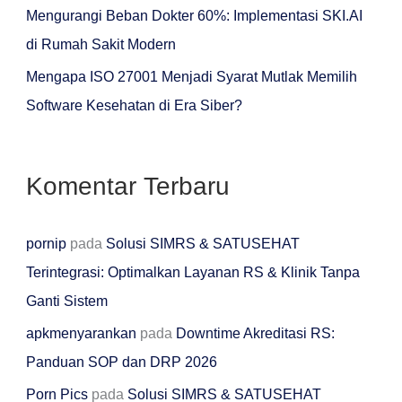
u
Mengurangi Beban Dokter 60%: Implementasi SKI.AI
k
di Rumah Sakit Modern
:
Mengapa ISO 27001 Menjadi Syarat Mutlak Memilih
Software Kesehatan di Era Siber?
Komentar Terbaru
pornip
pada
Solusi SIMRS & SATUSEHAT
Terintegrasi: Optimalkan Layanan RS & Klinik Tanpa
Ganti Sistem
apkmenyarankan
pada
Downtime Akreditasi RS:
Panduan SOP dan DRP 2026
Porn Pics
pada
Solusi SIMRS & SATUSEHAT