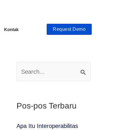
Request Demo
Kontak
C
a
r
Pos-pos Terbaru
i
u
Apa Itu Interoperabilitas