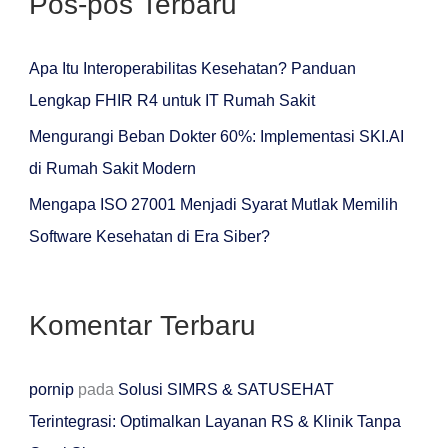
Pos-pos Terbaru
i
u
n
Apa Itu Interoperabilitas Kesehatan? Panduan
t
Lengkap FHIR R4 untuk IT Rumah Sakit
u
Mengurangi Beban Dokter 60%: Implementasi SKI.AI
k
di Rumah Sakit Modern
:
Mengapa ISO 27001 Menjadi Syarat Mutlak Memilih
Software Kesehatan di Era Siber?
Komentar Terbaru
pornip
pada
Solusi SIMRS & SATUSEHAT
Terintegrasi: Optimalkan Layanan RS & Klinik Tanpa